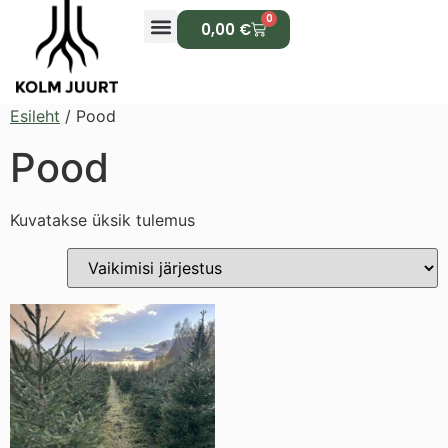
0
0,00
€
Esileht
/ Pood
Pood
Kuvatakse üksik tulemus