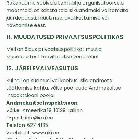
Rakendame sobivaid tehnilisi ja organisatoorseid
meetmeid, et kaitsta teie isikuandmeid volitamata
juurdepääsu, muutmise, avalikustamise või
hävitamise eest.
11. MUUDATUSED PRIVAATSUSPOLIITIKAS
Meil on õigus privaatsuspoliitikat muuta.
Muudatustest teavitatakse veebilehel.
12. JÄRELEVALVEASUTUS
Kui teil on küsimusi või kaebusi isikuandmete
töötlemise kohta, võite pöörduda Andmekaitse
Inspektsiooni poole:
Andmekaitse Inspektsioon
Väike-Ameerika 19, 10129 Tallinn
E-post: info@aki.ee
Telefon: 627 4135
Veebileht: www.aki.ee