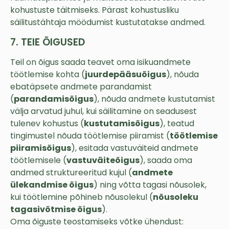
kohustuste täitmiseks. Pärast kohustusliku
säilitustähtaja möödumist kustutatakse andmed.
7. TEIE ÕIGUSED
Teil on õigus saada teavet oma isikuandmete
töötlemise kohta (
juurdepääsuõigus
), nõuda
ebatäpsete andmete parandamist
(
parandamisõigus
), nõuda andmete kustutamist
välja arvatud juhul, kui säilitamine on seadusest
tulenev kohustus (
kustutamisõigus
), teatud
tingimustel nõuda töötlemise piiramist (
töötlemise
piiramisõigus
), esitada vastuväiteid andmete
töötlemisele (
vastuväiteõigus
), saada oma
andmed struktureeritud kujul (
andmete
ülekandmise õigus
) ning võtta tagasi nõusolek,
kui töötlemine põhineb nõusolekul (
nõusoleku
tagasivõtmise õigus
).
Oma õiguste teostamiseks võtke ühendust: