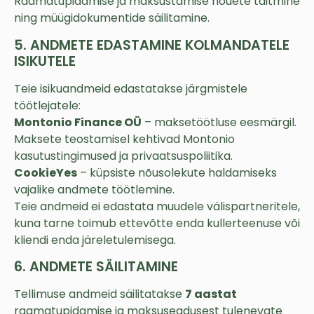
Raamatupidamise ja maksustamise nõuete täitmine
ning müügidokumentide säilitamine.
5. ANDMETE EDASTAMINE KOLMANDATELE
ISIKUTELE
Teie isikuandmeid edastatakse järgmistele
töötlejatele:
Montonio Finance OÜ
– maksetöötluse eesmärgil.
Maksete teostamisel kehtivad Montonio
kasutustingimused ja privaatsuspoliitika.
CookieYes
– küpsiste nõusolekute haldamiseks
vajalike andmete töötlemine.
Teie andmeid ei edastata muudele välispartneritele,
kuna tarne toimub ettevõtte enda kullerteenuse või
kliendi enda järeletulemisega.
6. ANDMETE SÄILITAMINE
Tellimuse andmeid säilitatakse
7 aastat
raamatupidamise ja maksuseadusest tulenevate