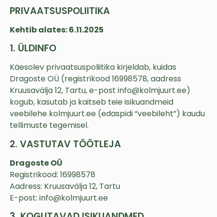
PRIVAATSUSPOLIITIKA
Kehtib alates: 6.11.2025
1. ÜLDINFO
Käesolev privaatsuspoliitika kirjeldab, kuidas
Dragoste OÜ (registrikood 16998578, aadress
Kruusavälja 12, Tartu, e-post info@kolmjuurt.ee)
kogub, kasutab ja kaitseb teie isikuandmeid
veebilehe kolmjuurt.ee (edaspidi “veebileht”) kaudu
tellimuste tegemisel.
2. VASTUTAV TÖÖTLEJA
Dragoste OÜ
Registrikood: 16998578
Aadress: Kruusavälja 12, Tartu
E-post: info@kolmjuurt.ee
3. KOGUTAVAD ISIKUANDMED