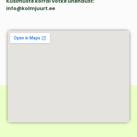
Küsimuste korral võtke ühendust:
info@kolmjuurt.ee