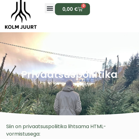
0
0,00
€
Privaatsuspoliitika
Siin on privaatsuspoliitika lihtsama HTML-
vormistusega: