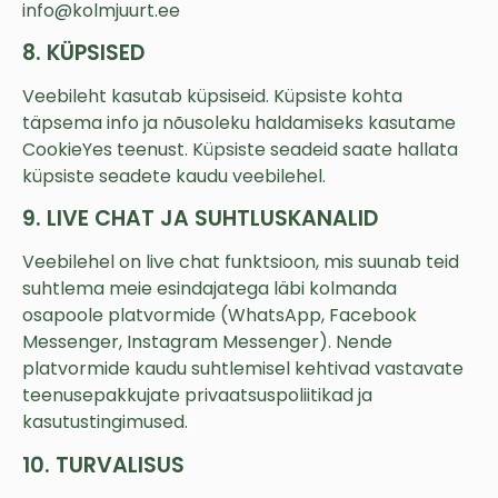
info@kolmjuurt.ee
8. KÜPSISED
Veebileht kasutab küpsiseid. Küpsiste kohta
täpsema info ja nõusoleku haldamiseks kasutame
CookieYes teenust. Küpsiste seadeid saate hallata
küpsiste seadete kaudu veebilehel.
9. LIVE CHAT JA SUHTLUSKANALID
Veebilehel on live chat funktsioon, mis suunab teid
suhtlema meie esindajatega läbi kolmanda
osapoole platvormide (WhatsApp, Facebook
Messenger, Instagram Messenger). Nende
platvormide kaudu suhtlemisel kehtivad vastavate
teenusepakkujate privaatsuspoliitikad ja
kasutustingimused.
10. TURVALISUS