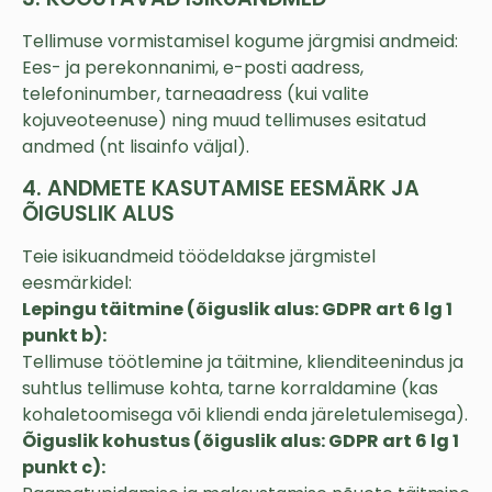
Tellimuse vormistamisel kogume järgmisi andmeid:
Ees- ja perekonnanimi, e-posti aadress,
telefoninumber, tarneaadress (kui valite
kojuveoteenuse) ning muud tellimuses esitatud
andmed (nt lisainfo väljal).
4. ANDMETE KASUTAMISE EESMÄRK JA
ÕIGUSLIK ALUS
Teie isikuandmeid töödeldakse järgmistel
eesmärkidel:
Lepingu täitmine (õiguslik alus: GDPR art 6 lg 1
punkt b):
Tellimuse töötlemine ja täitmine, klienditeenindus ja
suhtlus tellimuse kohta, tarne korraldamine (kas
kohaletoomisega või kliendi enda järeletulemisega).
Õiguslik kohustus (õiguslik alus: GDPR art 6 lg 1
punkt c):